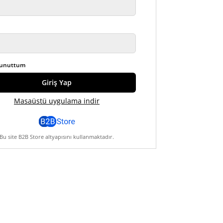
 unuttum
Giriş Yap
Masaüstü uygulama indir
Bu site B2B Store altyapısını kullanmaktadır.